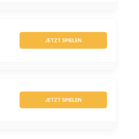
JETZT SPIELEN
JETZT SPIELEN