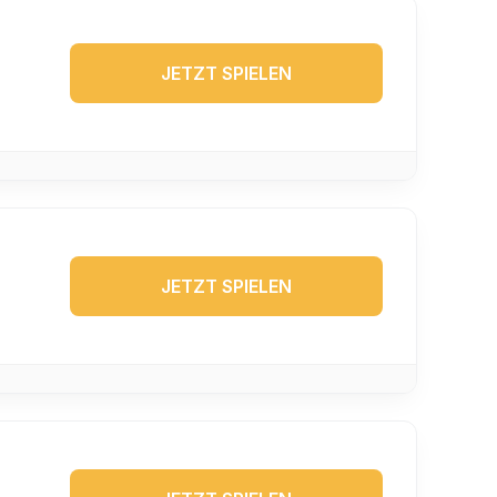
JETZT SPIELEN
JETZT SPIELEN