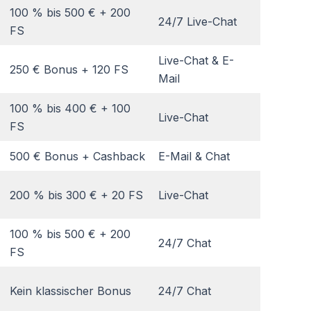
100 % bis 500 € + 200
24/7 Live-Chat
FS
Live-Chat & E-
250 € Bonus + 120 FS
Mail
100 % bis 400 € + 100
Live-Chat
FS
500 € Bonus + Cashback
E-Mail & Chat
200 % bis 300 € + 20 FS
Live-Chat
100 % bis 500 € + 200
24/7 Chat
FS
Kein klassischer Bonus
24/7 Chat