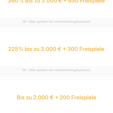
360% Bis zu 3.000 € + 650 Freispiele
18+. Bitte spielen Sie verantwortungsbewusst.
225% bis zu 3.000 € + 300 Freispiele
18+. Bitte spielen Sie verantwortungsbewusst.
Bis zu 2.000 € + 200 Freispiele