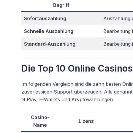
Begriff
Sofortauszahlung
Auszahlung e
Schnelle Auszahlung
Bearbeitung 
Standard-Auszahlung
Bearbeitung 
Die Top 10 Online Casino
Im folgenden Vergleich sind die zehn besten Onl
zuverlässigen Support überzeugen. Alle genannte
N Play, E-Wallets und Kryptowährungen.
Casino-
Lizenz
Name