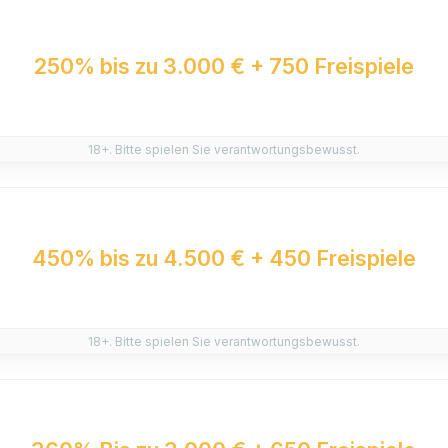
250% bis zu 3.000 € + 750 Freispiele
18+. Bitte spielen Sie verantwortungsbewusst.
450% bis zu 4.500 € + 450 Freispiele
18+. Bitte spielen Sie verantwortungsbewusst.