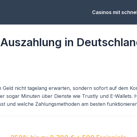
Casinos mit schne
r Auszahlung in Deutschla
in Geld nicht tagelang erwarten, sondern sofort auf dem K
r sogar Minuten über Dienste wie Trustly und E-Wallets. H
sst und welche Zahlungsmethoden am besten funktionieren