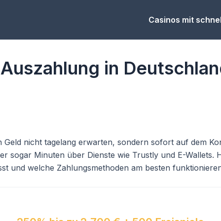
Casinos mit schne
r Auszahlung in Deutschla
in Geld nicht tagelang erwarten, sondern sofort auf dem K
r sogar Minuten über Dienste wie Trustly und E-Wallets. H
sst und welche Zahlungsmethoden am besten funktionieren