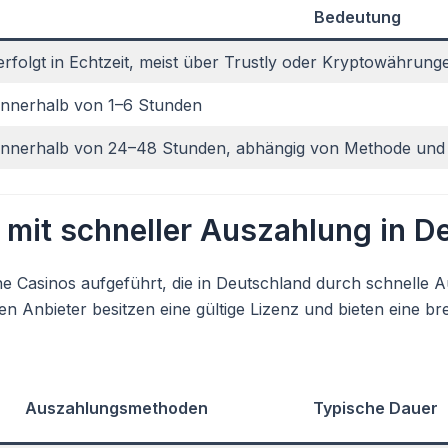
Bedeutung
rfolgt in Echtzeit, meist über Trustly oder Kryptowährung
innerhalb von 1–6 Stunden
innerhalb von 24–48 Stunden, abhängig von Methode und V
s mit schneller Auszahlung in 
ine Casinos aufgeführt, die in Deutschland durch schnelle
n Anbieter besitzen eine gültige Lizenz und bieten eine 
Auszahlungsmethoden
Typische Dauer