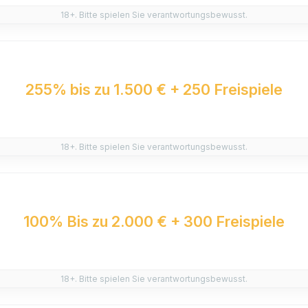
18+. Bitte spielen Sie verantwortungsbewusst.
255% bis zu 1.500 € + 250 Freispiele
18+. Bitte spielen Sie verantwortungsbewusst.
100% Bis zu 2.000 € + 300 Freispiele
18+. Bitte spielen Sie verantwortungsbewusst.