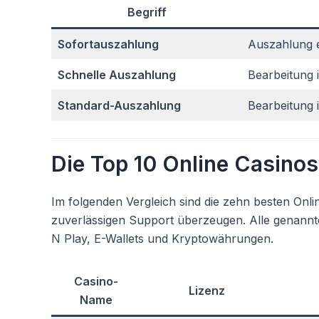
Begriff
Sofortauszahlung
Auszahlung e
Schnelle Auszahlung
Bearbeitung 
Standard-Auszahlung
Bearbeitung 
Die Top 10 Online Casino
Im folgenden Vergleich sind die zehn besten Onl
zuverlässigen Support überzeugen. Alle genannte
N Play, E-Wallets und Kryptowährungen.
Casino-
Lizenz
Name