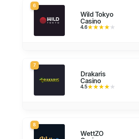
6
Wild Tokyo
Casino
★★★★★
★★★★★
4.6
7
Drakaris
Casino
★★★★★
★★★★★
4.5
8
WettZO