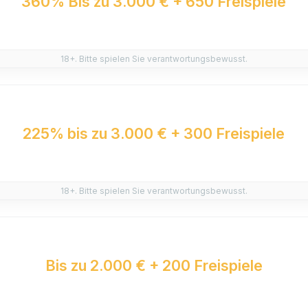
360% Bis zu 3.000 € + 650 Freispiele
18+. Bitte spielen Sie verantwortungsbewusst.
225% bis zu 3.000 € + 300 Freispiele
18+. Bitte spielen Sie verantwortungsbewusst.
Bis zu 2.000 € + 200 Freispiele