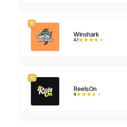
11
Winshark
★★★★★
★★★★★
4.1
12
ReelsOn
★★★★★
★★★★★
4